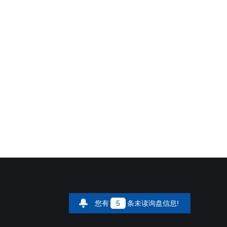
您有
5
条未读询盘信息!