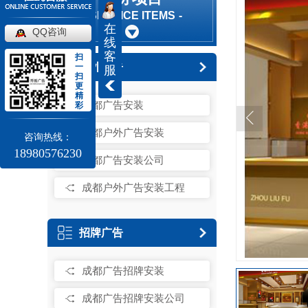
SERVICE ITEMS
在
QQ咨询
线
客
扫
户外广告
一
服
扫
更
精
成都广告安装
彩
成都户外广告安装
咨询热线：
18980576230
成都广告安装公司
成都户外广告安装工程
招牌广告
成都广告招牌安装
成都广告招牌安装公司