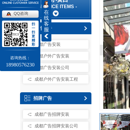
SERVICE ITEMS
在
QQ咨询
线
客
扫
户外广告
一
服
扫
更
精
成都广告安装
彩
成都户外广告安装
咨询热线：
18980576230
成都广告安装公司
成都户外广告安装工程
招牌广告
成都广告招牌安装
成都广告招牌安装公司