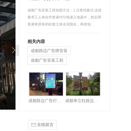
成都广告安装工程加固方法：1.注浆托换法:这就
要求工人将化学浆液均匀地灌入地基中，然后用
浆液将原有的松散土体水泥固化，再使地…
相关内容
成都路边广告牌安装
成都广告安装工程
成都路边广告立牌安装
成都路边广告灯箱施工
成都单立柱路边广告牌
在线留言