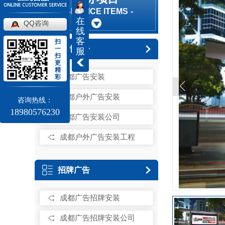
SERVICE ITEMS
在
QQ咨询
线
客
扫
户外广告
一
服
扫
更
精
成都广告安装
彩
成都户外广告安装
咨询热线：
18980576230
成都广告安装公司
成都户外广告安装工程
招牌广告
成都广告招牌安装
成都广告招牌安装公司