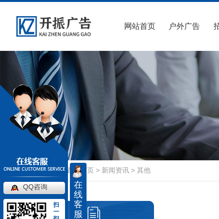
网站首页
户外广告
当前位置：
首页
>
新闻资讯
>
其他
在
QQ咨询
线
客
扫
一
服
扫