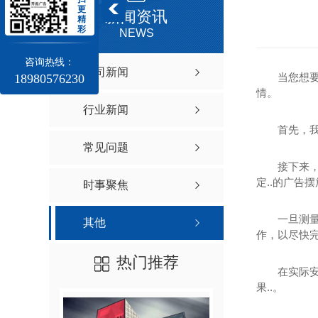
更
新闻资讯
精
彩
NEWS
咨询热线：
公司新闻
当您想
18980576230
情。
行业新闻
首先，
常见问题
接下来
定..的广告
时事聚焦
一旦测
其他
作，以尽快
热门推荐
在实际
果..。