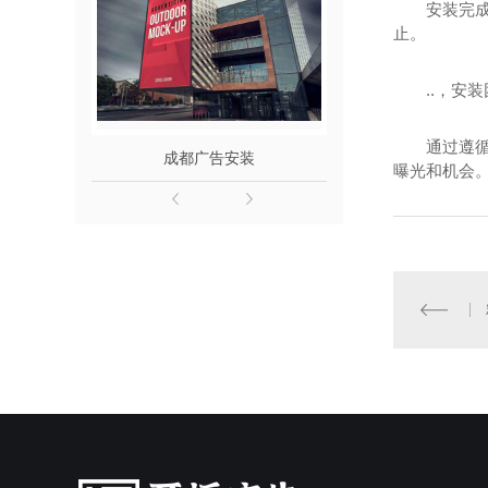
安装完
止。
..，
通过遵
成都广告安装
成都户外
曝光和机会