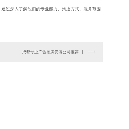
。通过深入了解他们的专业能力、沟通方式、服务范围
都专柜广告安装
成都专业广告招牌安装公司推荐
您有
5
条未读询盘信息!